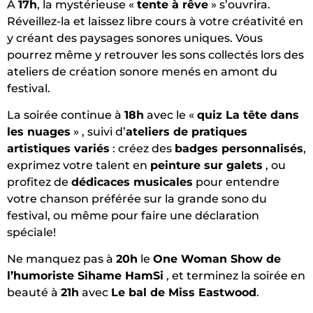
À
17h
, la mystérieuse «
tente à rêve
» s’ouvrira
.
Réveillez-la et laissez libre cours à votre créativité en
y créant des paysages sonores uniques
. Vous
pourrez même y retrouver les sons collectés lors des
ateliers de création sonore menés en amont du
festival
.
La soirée continue à
18h
avec le «
quiz La tête dans
les nuages
»
, suivi d’
ateliers de pratiques
artistiques variés
: créez des
badges personnalisés
,
exprimez votre talent en
peinture sur galets
, ou
profitez de
dédicaces musicales
pour entendre
votre chanson préférée sur la grande sono du
festival, ou même pour faire une déclaration
spéciale
!
Ne manquez pas à
20h
le
One Woman Show de
l’humoriste Sihame HamSi
, et terminez la soirée en
beauté à
21h
avec
Le bal de Miss Eastwood
.